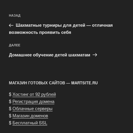
Навигация
Предыдущая
НАЗАД
по
запись:
записям
Шахматные турниры для детей — отличная
возможность проявить себя
Следующая
ДАЛЕЕ
запись
Домашнее обучение детей шахматам
МАГАЗИН ГОТОВЫХ САЙТОВ — MARTSITE.RU
$
Хостинг от 92 рублей
$
Регистрация домена
$
Облачные серверы
$
Магазин доменов
$
Бесплатный SSL