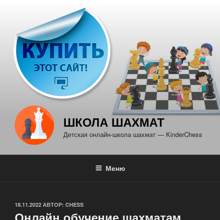
Перейти
к
содержимому
ШКОЛА ШАХМАТ
Детская онлайн-школа шахмат — KinderChess
Меню
ОПУБЛИКОВАНО
18.11.2022
АВТОР:
CHESS
Онлайн обучение шахматам