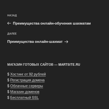
Навигация
Предыдущая
НАЗАД
по
запись:
записям
Преимущества онлайн-обучения шахматам
Следующая
ДАЛЕЕ
запись
Преимущества онлайн-шахмат
МАГАЗИН ГОТОВЫХ САЙТОВ — MARTSITE.RU
$
Хостинг от 92 рублей
$
Регистрация домена
$
Облачные серверы
$
Магазин доменов
$
Бесплатный SSL