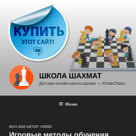
Перейти
к
содержимому
ШКОЛА ШАХМАТ
Детская онлайн-школа шахмат — KinderChess
Меню
ОПУБЛИКОВАНО
09.01.2022
АВТОР:
CHESS
Игровые методы обучения